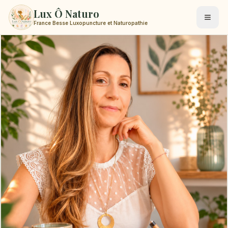
Lux Ô Naturo
France Besse Luxopuncture et Naturopathie