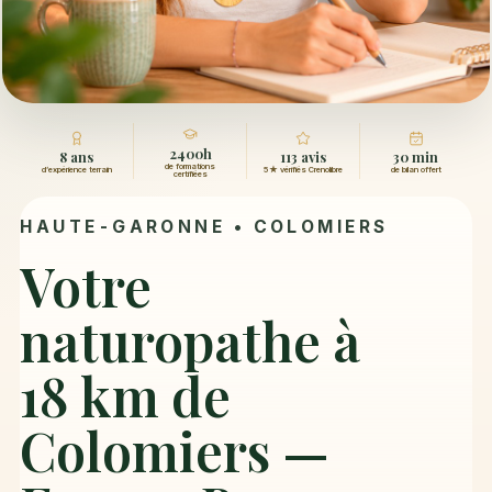
2400h
8 ans
113 avis
30 min
de formations
d’expérience terrain
5★ vérifiés Crenolibre
de bilan offert
certifiées
HAUTE-GARONNE •
COLOMIERS
Votre
naturopathe à
18 km de
Colomiers —