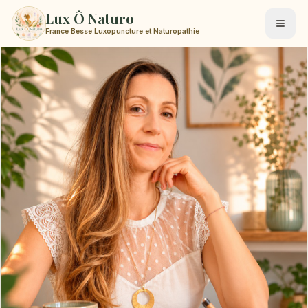
Lux Ô Naturo
France Besse Luxopuncture et Naturopathie