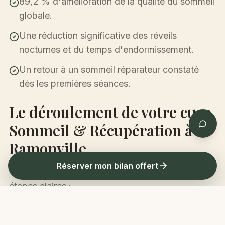
89,2 % d'amélioration de la qualité du sommeil
globale.
Une réduction significative des réveils
nocturnes et du temps d'endormissement.
Un retour à un sommeil réparateur constaté
dès les premières séances.
Le déroulement de votre cure
Sommeil & Récupération à
Ramonville
Réserver mon bilan offert
Votre accompagnement se déroule en trois
étapes claires :
Étape 1 — Le bilan sommeil personnalisé (30
min, offert) : nous analysons votre typologie de